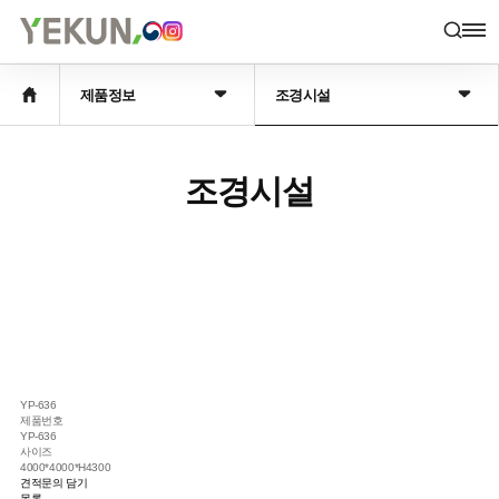
조달물품
제품정보
시공사례
고
Procurement
Products
Portfolio
Cu
Items
제품정보
조경시설
조경시설
YP-636
제품번호
YP-636
사이즈
4000*4000*H4300
견적문의 담기
목록