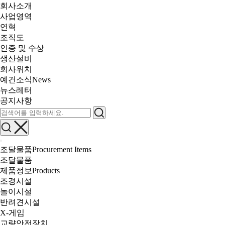
회사소개
사업영역
연혁
조직도
인증 및 수상
생산설비
회사위치
예건소식
News
뉴스레터
공지사항
조달물품
Procurement Items
조달물품
제품정보
Products
조경시설
놀이시설
반려견시설
X-게임
교량안전장치