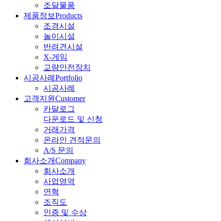
조달물품
제품정보
Products
조경시설
놀이시설
반려견시설
X-게임
교량안전장치
시공사례
Portfolio
시공사례
고객지원
Customer
카달로그
다운로드 및 신청
거래가격
온라인 견적문의
A/S 문의
회사소개
Company
회사소개
사업영역
연혁
조직도
인증 및 수상