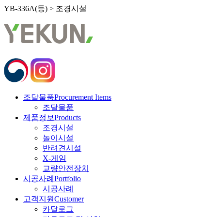
YB-336A(등) > 조경시설
조달물품
Procurement Items
조달물품
제품정보
Products
조경시설
놀이시설
반려견시설
X-게임
교량안전장치
시공사례
Portfolio
시공사례
고객지원
Customer
카달로그