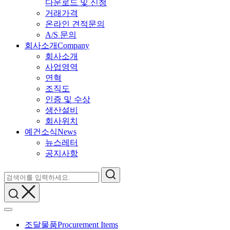
다운로드 및 신청
거래가격
온라인 견적문의
A/S 문의
회사소개
Company
회사소개
사업영역
연혁
조직도
인증 및 수상
생산설비
회사위치
예건소식
News
뉴스레터
공지사항
조달물품
Procurement Items