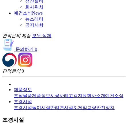
생산설비
회사위치
예건소식
News
뉴스레터
공지사항
견적문의 제품
모두 삭제
문의하기
0
견적문의
0
제품정보
조달물품
제품정보
시공사례
고객지원
회사소개
예건소식
조경시설
조경시설
놀이시설
반려견시설
X-게임
교량안전장치
조경시설