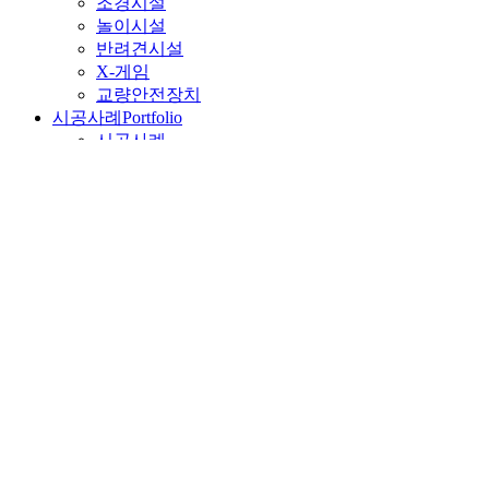
조경시설
놀이시설
반려견시설
X-게임
교량안전장치
시공사례
Portfolio
시공사례
고객지원
Customer
카달로그
다운로드 및 신청
거래가격
온라인 견적문의
A/S 문의
회사소개
Company
회사소개
사업영역
연혁
조직도
인증 및 수상
생산설비
회사위치
예건소식
News