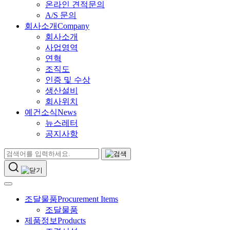
온라인 견적문의
A/S 문의
회사소개
Company
회사소개
사업영역
연혁
조직도
인증 및 수상
생산설비
회사위치
예건소식
News
뉴스레터
공지사항
조달물품
Procurement Items
조달물품
제품정보
Products