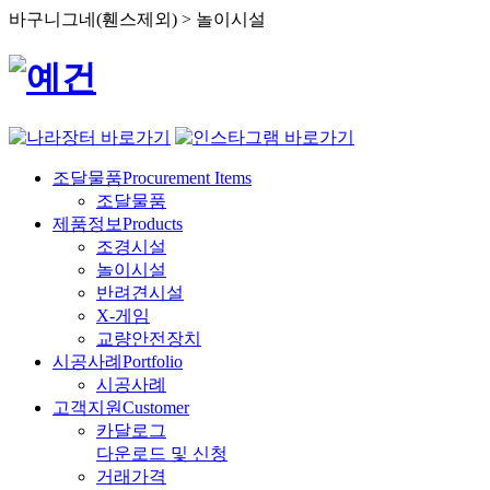
바구니그네(휀스제외) > 놀이시설
조달물품
Procurement Items
조달물품
제품정보
Products
조경시설
놀이시설
반려견시설
X-게임
교량안전장치
시공사례
Portfolio
시공사례
고객지원
Customer
카달로그
다운로드 및 신청
거래가격