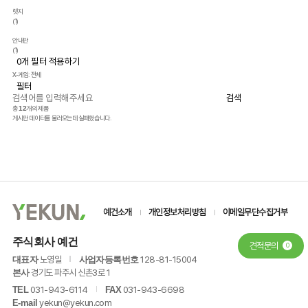
렛지
(1)
안내판
(1)
0
개 필터 적용하기
X-게임: 전체
필터
총
12
개의 제품
게시판 데이터를 불러오는데 실패했습니다.
예건소개
개인정보처리방침
이메일무단수집거부
주식회사 예건
견적문의
0
노영일
128-81-15004
대표자
사업자등록번호
경기도 파주시 신촌3로 1
본사
031-943-6114
031-943-6698
TEL
FAX
yekun@yekun.com
E-mail