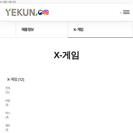
X-게임 1 페이지
조달물품
제품정보
시공사례
Procurement
Products
Portfolio
C
Items
제품정보
X-게임
X-게임
X-게임
(12)
전체
(12)
레일
(3)
박스
(4)
램프
(3)